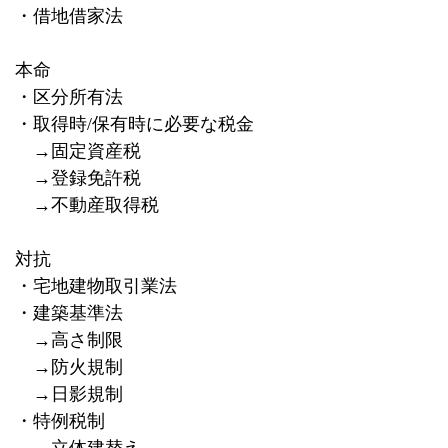
・借地借家法
本命
・区分所有法
・取得時
/
保有時に必要な税金
→固定資産税
→登録免許税
→不動産取得税
対抗
・宅地建物取引業法
・建築基準法
→高さ制限
→防火規制
→日影規制
・特例税制
→立体建替え