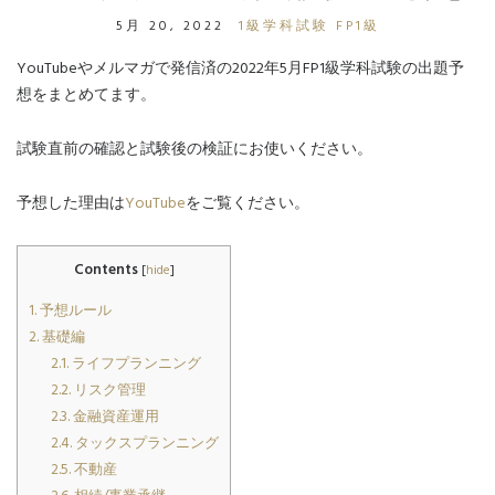
5月 20, 2022
1級学科試験
FP1級
YouTubeやメルマガで発信済の2022年5月FP1級学科試験の出題予
想をまとめてます。
試験直前の確認と試験後の検証にお使いください。
予想した理由は
YouTube
をご覧ください。
Contents
[
hide
]
1.
予想ルール
2.
基礎編
2.1.
ライフプランニング
2.2.
リスク管理
2.3.
金融資産運用
2.4.
タックスプランニング
2.5.
不動産