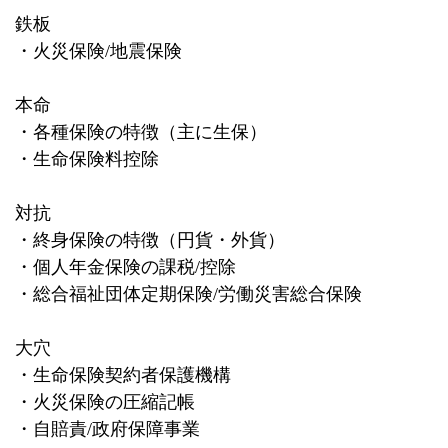
鉄板
・火災保険
/
地震保険
本命
・各種保険の特徴（主に生保）
・生命保険料控除
対抗
・終身保険の特徴（円貨・外貨）
・個人年金保険の課税
/
控除
・総合福祉団体定期保険
/
労働災害総合保険
大穴
・生命保険契約者保護機構
・火災保険の圧縮記帳
・自賠責
/
政府保障事業