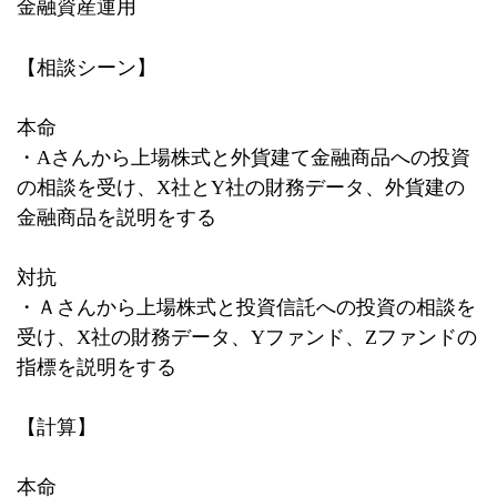
金融資産運用
【相談シーン】
本命
・
A
さんから上場株式と外貨建て金融商品への投資
の相談を受け、
X
社と
Y
社の財務データ、外貨建の
金融商品を説明をする
対抗
・Ａさんから上場株式と投資信託への投資の相談を
受け、
X
社の財務データ、
Y
ファンド、
Z
ファンドの
指標を説明をする
【計算】
本命