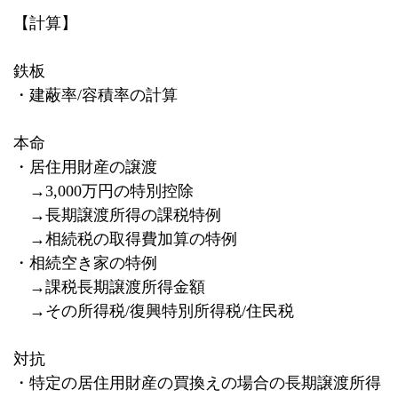
【計算】
鉄板
・建蔽率
/
容積率の計算
本命
・居住用財産の譲渡
→
3,000
万円の特別控除
→長期譲渡所得の課税特例
→相続税の取得費加算の特例
・相続空き家の特例
→課税長期譲渡所得金額
→その所得税
/
復興特別所得税
/
住民税
対抗
・特定の居住用財産の買換えの場合の長期譲渡所得