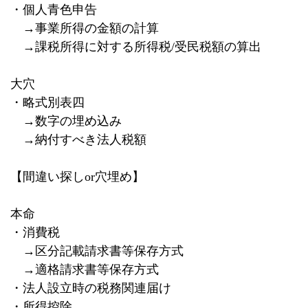
・個人青色申告
→事業所得の金額の計算
→課税所得に対する所得税
/
受民税額の算出
大穴
・略式別表四
→数字の埋め込み
→納付すべき法人税額
【間違い探し
or
穴埋め】
本命
・消費税
→区分記載請求書等保存方式
→適格請求書等保存方式
・法人設立時の税務関連届け
・所得控除