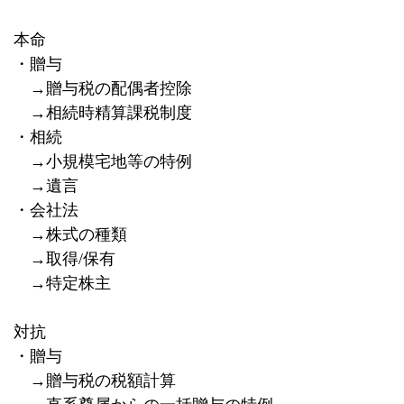
本命
・贈与
→贈与税の配偶者控除
→相続時精算課税制度
・相続
→小規模宅地等の特例
→遺言
・会社法
→株式の種類
→取得
/
保有
→特定株主
対抗
・贈与
→贈与税の税額計算