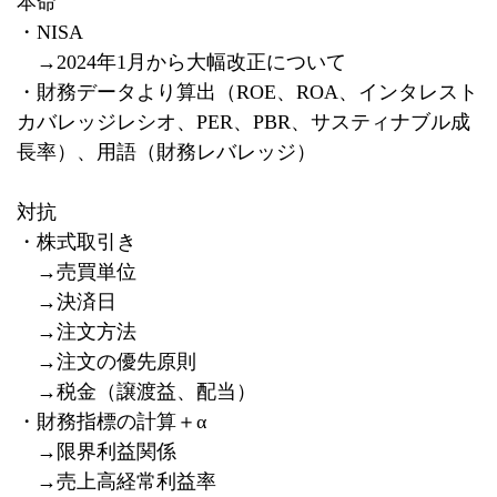
本命
・
NISA
→
2024
年
1
月から大幅改正について
・財務データより算出（
ROE
、
ROA
、インタレスト
カバレッジレシオ、
PER
、
PBR
、サスティナブル成
長率）、用語（財務レバレッジ）
対抗
・株式取引き
→売買単位
→決済日
→注文方法
→注文の優先原則
→税金（譲渡益、配当）
・財務指標の計算＋α
→限界利益関係
→売上高経常利益率