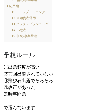
2.6.
相続/事業承継
3.
応用編
3.1.
ライフプランニング
3.2.
金融資産運用
3.3.
タックスプランニング
3.4.
不動産
3.5.
相続/事業承継
予想ルール
①出題頻度が高い
②前回出題されていない
③飛び石出題でそろそろ
④改正があった
⑤時事問題
で選んでいます