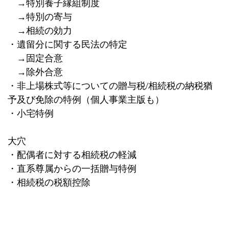
→特別養子縁組制度
→特別の寄与
→相続の効力
・遺留分に関する民法の特定
→固定合意
→除外合意
・非上場株式等についての贈与税
/
相続税の納税猶
予及び免除の特例（個人事業主版も）
・小宅特例
大穴
・配偶者に対する相続税の軽減
・直系尊属からの一括贈与特例
・相続税の税額控除