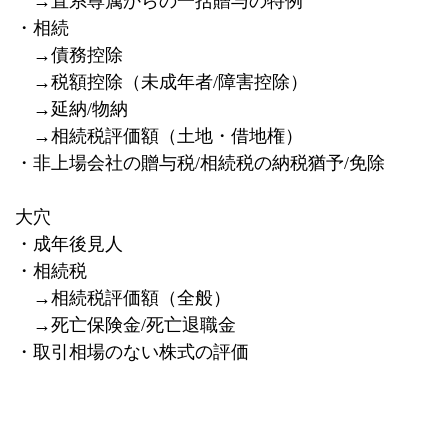
→直系尊属からの一括贈与の特例
・相続
→債務控除
→税額控除（未成年者
/
障害控除）
→延納
/
物納
→相続税評価額（土地・借地権）
・非上場会社の贈与税
/
相続税の納税猶予
/
免除
大穴
・成年後見人
・相続税
→相続税評価額（全般）
→死亡保険金
/
死亡退職金
・取引相場のない株式の評価