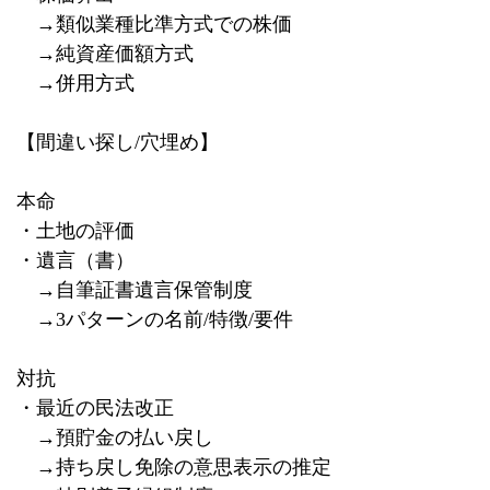
→類似業種比準方式での株価
→純資産価額方式
→併用方式
【間違い探し
/
穴埋め】
本命
・土地の評価
・遺言（書）
→自筆証書遺言保管制度
→
3
パターンの名前
/
特徴
/
要件
対抗
・最近の民法改正
→預貯金の払い戻し
→持ち戻し免除の意思表示の推定