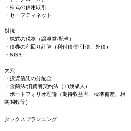
・株式の信用取引
・セーフティネット
対抗
・株式の税務（譲渡益
/
配当）
・債券の利回り計算（利付債
/
割引債、外債）
・
NISA
大穴
・投資信託の分配金
・金商法
/
消費者契約法（
18
歳成人）
・ポートフォリオ理論（期待収益率、標準偏差、相
関関数等）
タックスプランニング