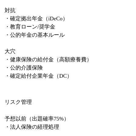
対抗
・確定拠出年金（
iDeCo
）
・教育ローン
/
奨学金
・公的年金の基本ルール
大穴
・健康保険の給付金（高額療養費）
・公的介護保険
・確定給付企業年金（
DC
）
リスク管理
予想以前（出題確率
75%
）
・法人保険の経理処理